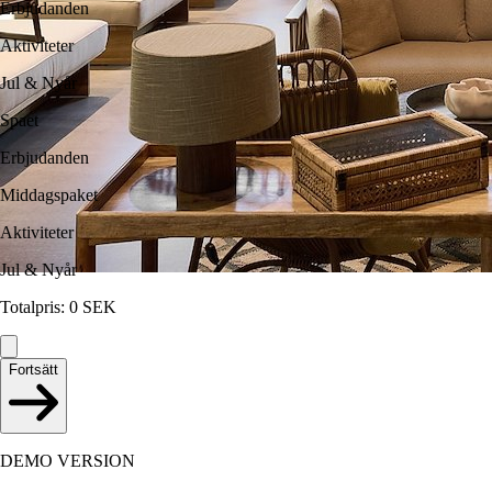
Erbjudanden
Aktiviteter
Jul & Nyår
Spaet
Erbjudanden
Middagspaket
Aktiviteter
Jul & Nyår
Totalpris
:
0
SEK
Fortsätt
DEMO VERSION