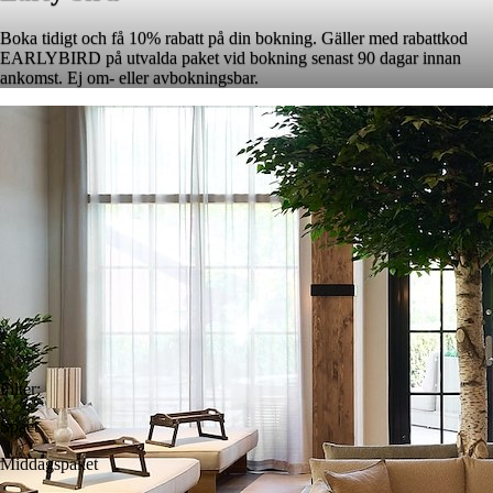
Boka tidigt och få 10% rabatt på din bokning. Gäller med rabattkod
EARLYBIRD på utvalda paket vid bokning senast 90 dagar innan
ankomst. Ej om- eller avbokningsbar.
Filter
:
Spaet
Middagspaket