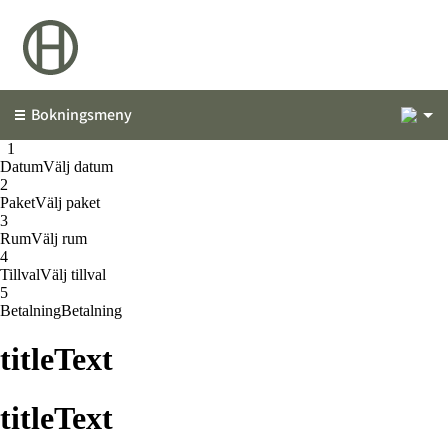
1
Bokningsmeny
1
1
Datum
Välj datum
2
Paket
Välj paket
3
Rum
Välj rum
4
Tillval
Välj tillval
5
Betalning
Betalning
titleText
titleText