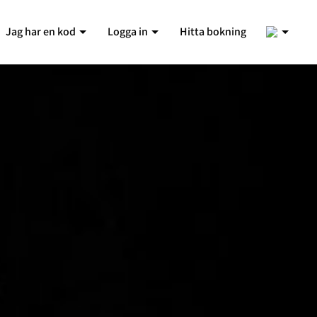
1
Jag har en kod
Logga in
Hitta bokning