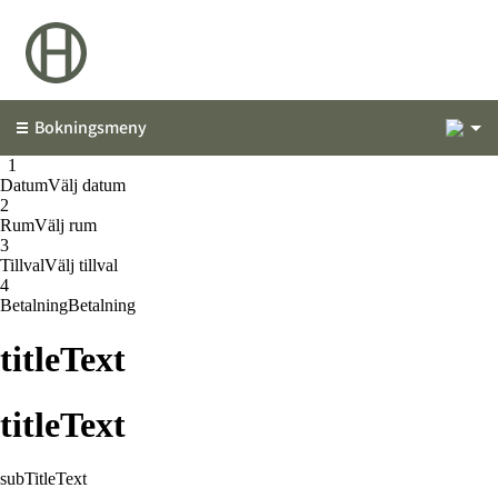
1
Bokningsmeny
1
1
Datum
Välj datum
2
Rum
Välj rum
3
Tillval
Välj tillval
4
Betalning
Betalning
titleText
titleText
subTitleText