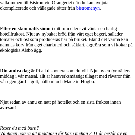
välkommen till Bistron vid Orangeriet där du kan avnjuta
okomplicerade och vällagade rätter från
bistromenyn
.
Efter en skön natts sömn
i ditt rum eller svit väntar en härlig
hotellfrukost. Njut av nybakat bröd från vårt eget bageri, sallader,
tomater och ost som produceras här på bruket. Bland det varma kan
nämnas korv från eget charkuteri och såklart, äggröra som vi kokar på
ekologiska Alsbo ägg.
Din andra dag
är fri att disponera som du vill. Njut av en fyrarätters
middag i vår matsal, allt är hantverksmässigt tillagat med råvaror från
vår egen gård – gott, hållbart och Made in Högbo.
Njut sedan av ännu en natt på hotellet och en sista frukost innan
avresan!
Reser du med barn?
Vänligen notera att middagen för barn mellan 3-11 år består av en