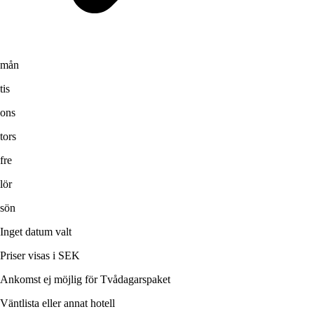
mån
tis
ons
tors
fre
lör
sön
Inget datum valt
Priser visas i SEK
Ankomst ej möjlig för Tvådagarspaket
Väntlista eller annat hotell