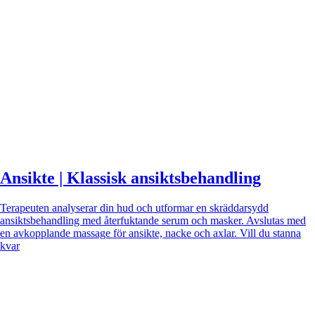
Ansikte | Klassisk ansiktsbehandling
Terapeuten analyserar din hud och utformar en skräddarsydd
ansiktsbehandling med återfuktande serum och masker. Avslutas med
en avkopplande massage för ansikte, nacke och axlar. Vill du stanna
kvar