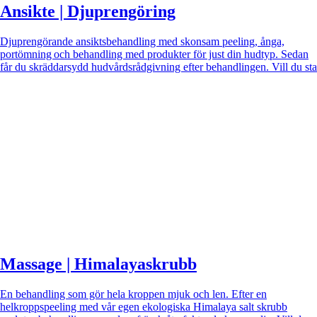
Ansikte | Djuprengöring
Djuprengörande ansiktsbehandling med skonsam peeling, ånga,
portömning och behandling med produkter för just din hudtyp. Sedan
får du skräddarsydd hudvårdsrådgivning efter behandlingen. Vill du sta
Massage | Himalayaskrubb
En behandling som gör hela kroppen mjuk och len. Efter en
helkroppspeeling med vår egen ekologiska Himalaya salt skrubb