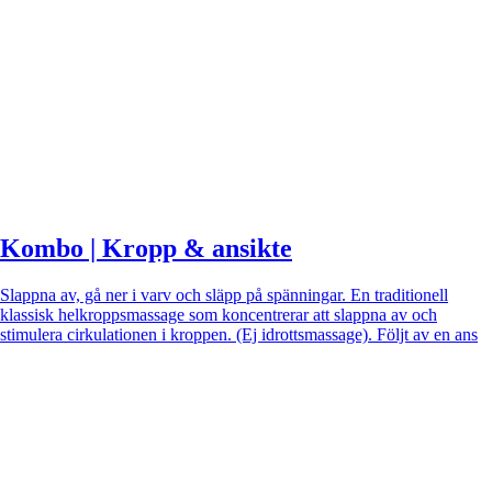
Kombo | Kropp & ansikte
Slappna av, gå ner i varv och släpp på spänningar. En traditionell
klassisk helkroppsmassage som koncentrerar att slappna av och
stimulera cirkulationen i kroppen. (Ej idrottsmassage). Följt av en ans