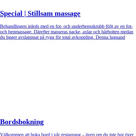
Special | Stillsam massage
Behandlingen inleds med en fot- och underbensskrubb följt av en fot-
och benmassage. Därefter masseras nacke, axlar och hårbotten medan
du ligger avslappnat på rygg för total avkoppling. Denna lugnand
Bordsbokning
Välkommen att boka bord i vår restaurang – även om du inte bor över