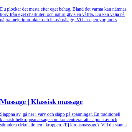
Du plockar det mesta efter eget behag. Bland det varma kan nämnas
korv från eget charkuteri och naturligtvis en våffla. Du kan välja på
några mejeriprodukter och likaså pålägg. Vi har egen yoghurt s
Massage | Klassisk massage
Slappna av, gå ner i varv och släpp på spänningar. En traditionell
klassisk helkroppsmassage som koncentrerar att slappna av och
stimulera cirkulationen i kroppen. (Ej idrottsmassage). Vill du stanna