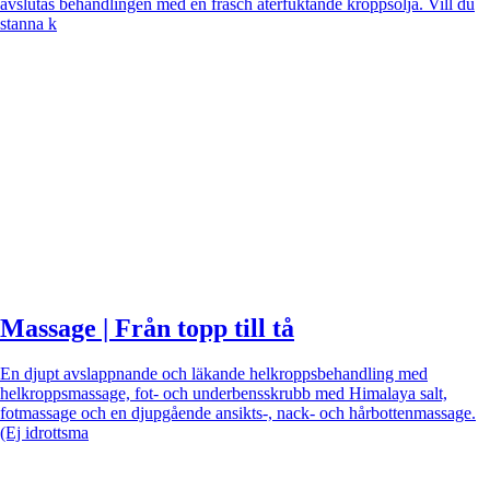
avslutas behandlingen med en fräsch återfuktande kroppsolja. Vill du
stanna k
Massage | Från topp till tå
En djupt avslappnande och läkande helkroppsbehandling med
helkroppsmassage, fot- och underbensskrubb med Himalaya salt,
fotmassage och en djupgående ansikts-, nack- och hårbottenmassage.
(Ej idrottsma