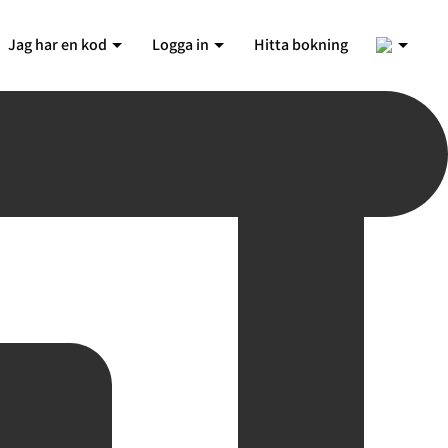
1
Jag har en kod
Logga in
Hitta bokning