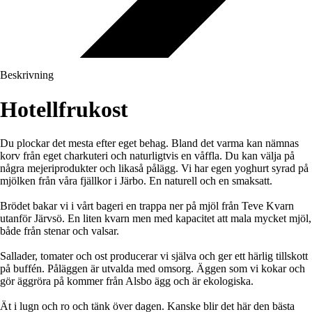
Beskrivning
Hotellfrukost
Du plockar det mesta efter eget behag. Bland det varma kan nämnas
korv från eget charkuteri och naturligtvis en våffla. Du kan välja på
några mejeriprodukter och likaså pålägg. Vi har egen yoghurt syrad på
mjölken från våra fjällkor i Järbo. En naturell och en smaksatt.
Brödet bakar vi i vårt bageri en trappa ner på mjöl från Teve Kvarn
utanför Järvsö. En liten kvarn men med kapacitet att mala mycket mjöl,
både från stenar och valsar.
Sallader, tomater och ost producerar vi själva och ger ett härlig tillskott
på buffén. Påläggen är utvalda med omsorg. Äggen som vi kokar och
gör äggröra på kommer från Alsbo ägg och är ekologiska.
Ät i lugn och ro och tänk över dagen. Kanske blir det här den bästa